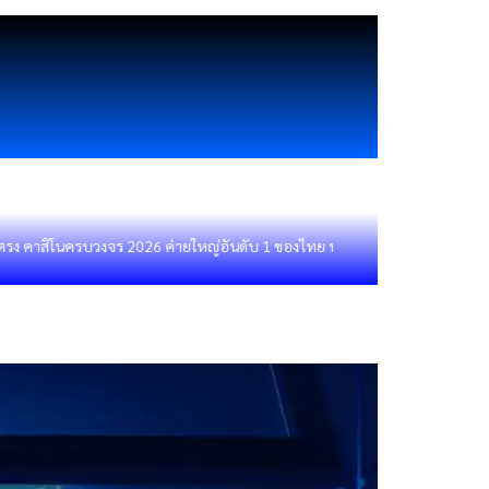
นครบวงจร 2026 ค่ายใหญ่อันดับ 1 ของไทย ทำธุรกรรมฝาก-ถอน ได้ตลอด 24 ชั่วโมง 