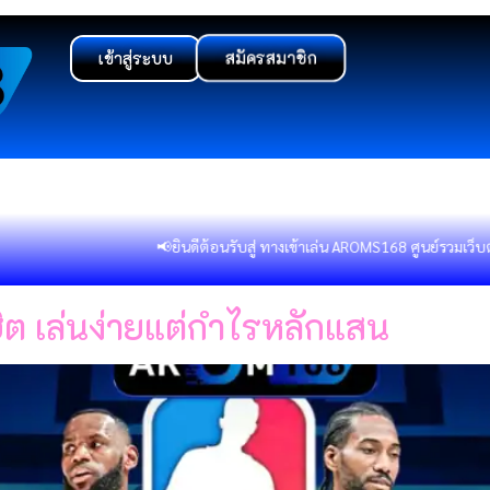
สมัครสมาชิก
เข้าสู่ระบบ
คาร่า
หวยออนไลน์
บทความ
ติดต่อเรา
📢ยินดีต้อนรับสู่ ทางเข้าเล่น AROMS168 ศูนย์รวมเว็บตรง คาสิโ
ต เล่นง่ายแต่กำไรหลักแสน