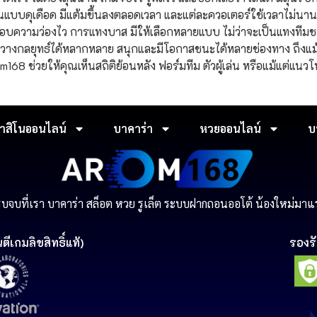
นแบบดุเดือด มีแต้มขึ้นลงตลอดเวลา และแต่ละควอเตอร์ใช้เวลาไม่นาน 
อบความว่องไว การแทงบาส มีให้เลือกหลายแบบ ไม่ว่าจะเป็นแทงทีม
รถวางกลยุทธ์ได้หลากหลาย สนุกและมีโอกาสชนะได้หลายช่องทาง ถึงแม้
8 ช่วยให้คุณเห็นสถิติย้อนหลัง ฟอร์มทีม ตัวผู้เล่น หรือแม้แต่แนวโ
าสิโนออนไลน์
บาคาร่า
หวยออนไลน์
บ
บจบที่เรา บาคาร่า สล็อต หวย รูเล็ต ระบบฝากถอนออโต้ น้องใหม่มาแ
เกมลิขสิทธิ์แท้)
รองร