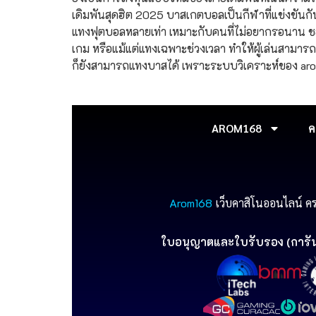
เดิมพันสุดฮิต 2025 บาสเกตบอลเป็นกีฬาที่แข่งขันกั
แทงฟุตบอลหลายเท่า เหมาะกับคนที่ไม่อยากรอนาน ช
เกม หรือแม้แต่แทงเฉพาะช่วงเวลา ทำให้ผู้เล่นสามา
ก็ยังสามารถแทงบาสได้ เพราะระบบวิเคราะห์ของ arom16
AROM168
ค
Arom168
เว็บคาสิโนออนไลน์ คร
ใบอนุญาตและใบรับรอง (การันตี