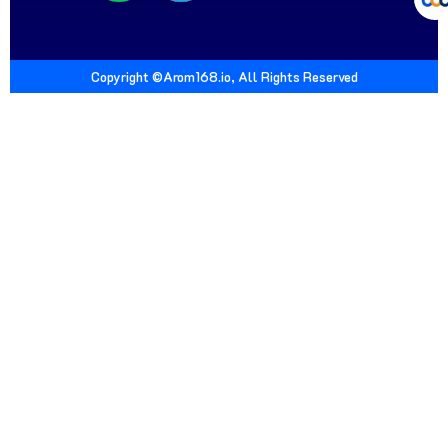
Copyright ©Arom168.io, All Rights Reserved