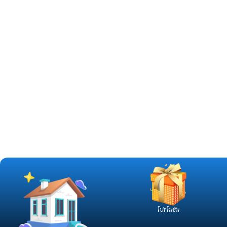
โปรโมชั่น