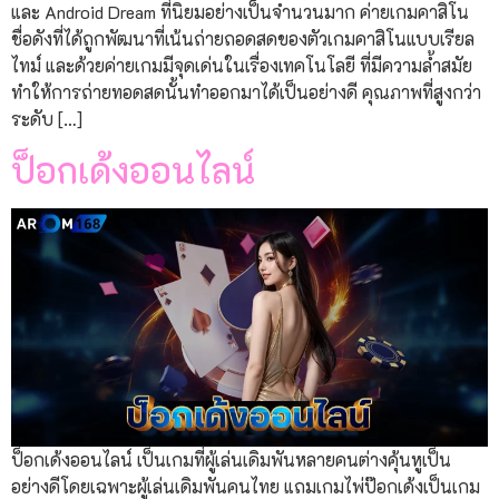
และ Android Dream ที่นิยมอย่างเป็นจำนวนมาก ค่ายเกมคาสิโน
ชื่อดังที่ได้ถูกพัฒนาที่เน้นถ่ายถอดสดของตัวเกมคาสิโนแบบเรียล
ไทม์ และด้วยค่ายเกมมีจุดเด่นในเรื่องเทคโนโลยี ที่มีความล้ำสมัย
ทำให้การถ่ายทอดสดนั้นทำออกมาได้เป็นอย่างดี คุณภาพที่สูงกว่า
ระดับ […]
ป็อกเด้งออนไลน์
ป็อกเด้งออนไลน์ เป็นเกมที่ผู้เล่นเดิมพันหลายคนต่างคุ้นหูเป็น
อย่างดีโดยเฉพาะผู้เล่นเดิมพันคนไทย แถมเกมไพ่ป๊อกเด้งเป็นเกม