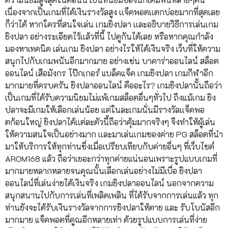
เนื่องจากเป็นเกมที่ได้เงินรางวัลสูง เเจ็คพอตเเตกบ่อยมากที่สุดเลย
ก็ว่าได้ หากใครที่สนใจเล่น เกมยิงปลา เเละอธิบายวิธีการเล่นเกม
ยิงปลา อย่างระเอียดไว้เเล้วที่นี้ ไปดูกันได้เลย หรือหากคุณกำลัง
มองหาเทคนิค เล่นเกม ยิงปลา อย่างไรให้ได้เงินจริง เว็บที่ให้ความ
สนุกไปกับเกมพนันอีกมากมาย อย่างเช่น บาคาร่าออนไลน์ สล็อต
ออนไลน์ เสือมังกร โป๊กเกอร์ แบล็คแจ็ค เกมยิงปลา เกมกีฬาอีก
มากมายที่ครบครัน ยิงปลาออนไลน์ คืออะไร? เกมยิงปลานั้นถือว่า
เป็นเกมที่ได้รับความนิยมไม่แพ้เกมสล็อตอื่นๆทั่วไป ถึงแม้เกม ยิง
ปลาจะมีเกมให้เลือกเล่นน้อย แต่ในละเกมนั่นมีรางวัลเเจ็คพอ
ตก้อนใหญ่ ยิงปลาได้เเต่ละตัวนี้ถือว่าคุ้มมากจริงๆ จึงทำให้ผู้เล่น
ให้ความสนใจเป็นอย่างมาก เเละมาเล่นเกมของค่าย PG สล็อตที่นำ
มาให้บริการให้ทุกท่านซึ่งเมื่อเปรียบเทียบกับค่ายอื่นๆ ที่เว็บไซต์
AROM168 แล้ว ถือว่าเยอะกว่าทุกค่ายแน่นอนเพราะรูปแบบเกมที่
มากมายหลากหลายจนคุณนั้นเลือกเล่นอย่างไม่มีเบื่อ ยิงปลา
ออนไลน์ที่เล่นง่ายได้เงินจริง เกมยิงปลาออนไลน์ นอกจากความ
สนุกสนานไปกับการเล่นที่เพลิดเพลิน ที่ได้รับจากการเล่นแล้ว ทุก
ท่านยังจะได้รับเงินรางวัลจากการยิงปลาให้ตาย และ รับโบนัสอีก
มากมาย แจ็คพอตที่คูณอีกหลายเท่า ด้วยรูปแบบการเล่นที่ง่าย