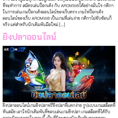
ที่จะทำการ สมัครเล่นป็อกเด้ง กับ AROM168ได้อย่างมั่นใจ กติกา
ในการเล่นเกมป็อกเด้งออนไลน์ของเว็บตรง เกมไพ่ป็อกเด้ง
ออนไลน์ของเว็บ AROM168 เป็นเกมที่เล่นง่าย กติกาไม่ซับซ้อนก็
จริง แต่สำหรับนักเดิมพันมือใหม่ […]
ยิงปลาออนไลน์
ยิงปลาออนไลน์เกมยิงปลาฟรียิงปลาที่เเตกง่าย รูปเเบบเกมสล็อตที่
ทันสมัย เอาใจนักเดิมพันที่ชอบเล่นเกมยิงปลา เกมสล็อตที่ได้รับ
ความนิยมสูงสุดในตอนนี้ เป็นที่นิยมของนักเดิมพันหลายๆคน