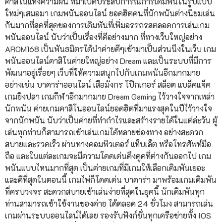
คาสิโนแห่งความฝัน ที่มาเปิดประสบการณ์การเดิมพันในรูปแบบ
ใหม่ๆเสมอมา เกมพนันออนไลน์ ยอดฮิตคนที่นักพนันต่างนิยมเล่น
กันมากที่สุดที่สุดของการเดิมพันที่เพิ่มอรรถรสตลอดการเล่นเกม
พนันออนไลน์ นับว่าเป็นเรื่องที่ดีอย่างมาก ที่ทางเว็บใหญ่อย่าง
AROM168 เป็นพันธมิตรได้นำค่ายดีๆเข้ามาเป็นส่วนนึงในเว็บ เกม
พนันออนไลน์คาสิโนค่ายใหญ่อย่าง Dream และเป็นระบบที่มีการ
พัฒนาอยู่เรื่อยๆ เว็บที่ให้ความสนุกไปกับเกมพนันอีกมากมาย
อย่างเช่น บาคาร่าออนไลน์ เสือมังกร โป๊กเกอร์ สล็อต แบล็คแจ็ค
เกมยิงปลา เกมกีฬาอีกมากมาย Dream Gaming ไว้วางใจจากเหล่า
นักพนัน ค่ายเกมคาสิโนออนไลน์ยอดฮิตที่มาแรงสุดในปีไว้วางใจ
จากนักพนัน นับว่าเป็นค่ายที่ทำกำไรและสร้างรายได้ในแต่ล่ะวัน ผู้
เล่นทุกท่านก็สามารถเข้าเล่นเกมได้หลายช่องทาง อย่างสะดวก
สบายและรวดเร็ว ผ่านทางคอมพิวเตอร์ แท็บเล็ต หรือโทรศัพท์มือ
ถือ และในแต่ละเกมจะมีความโดดเด่นดึงดูดที่ต่างกันออกไป เกม
พนันแบบไหนมากที่สุด เป็นค่ายเกมที่มีเกมให้เลือกเดิมพันเยอะ
และดีที่สุดในตอนนี้ เกมไพ่ก็โดดเด่น บาคาร่า มาพร้อมเกมเดิมพัน
ที่ครบวงจร สะดวกสบายเข้าเล่นง่ายที่สุดในยุคนี้ นักเดิมพันทุก
ท่านสามารถเข้าใช้งานของค่าย ได้ตลอด 24 ชั่วโมง สามารถเล่น
เกมผ่านระบบออนไลน์ได้เลย รองรับฟังก์ชั่นทุกเครือข่ายทั้ง IOS