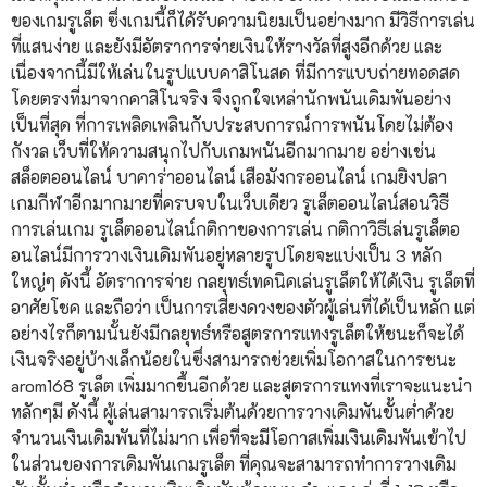
ของเกมรูเล็ต ซึ่งเกมนี้ก็ได้รับความนิยมเป็นอย่างมาก มีวิธีการเล่น
ที่แสนง่าย และยังมีอัตราการจ่ายเงินให้รางวัลที่สูงอีกด้วย และ
เนื่องจากนี้มีให้เล่นในรูปแบบคาสิโนสด ที่มีการแบบถ่ายทอดสด
โดยตรงที่มาจากคาสิโนจริง จึงถูกใจเหล่านักพนันเดิมพันอย่าง
เป็นที่สุด ที่การเพลิดเพลินกับประสบการณ์การพนันโดยไม่ต้อง
กังวล เว็บที่ให้ความสนุกไปกับเกมพนันอีกมากมาย อย่างเช่น
สล็อตออนไลน์ บาคาร่าออนไลน์ เสือมังกรออนไลน์ เกมยิงปลา
เกมกีฬาอีกมากมายที่ครบจบในเว็บเดียว รูเล็ตออนไลน์สอนวิธี
การเล่นเกม รูเล็ตออนไลน์กติกาของการเล่น กติกาวิธีเล่นรูเล็ตอ
อนไลน์มีการวางเงินเดิมพันอยู่หลายรูปโดยจะแบ่งเป็น 3 หลัก
ใหญ่ๆ ดังนี้ อัตราการจ่าย กลยุทธ์เทคนิคเล่นรูเล็ตให้ได้เงิน รูเล็ตที่
อาศัยโชค และถือว่า เป็นการเสี่ยงดวงของตัวผู้เล่นที่ได้เป็นหลัก แต่
อย่างไรก็ตามนั้นยังมีกลยุทธ์หรือสูตรการแทงรูเล็ตให้ชนะก็จะได้
เงินจริงอยู่บ้างเล็กน้อยในซึ่งสามารถช่วยเพิ่มโอกาสในการชนะ
arom168 รูเล็ต เพิ่มมากขึ้นอีกด้วย และสูตรการแทงที่เราจะแนะนำ
หลักๆมี ดังนี้ ผู้เล่นสามารถเริ่มต้นด้วยการวางเดิมพันขั้นต่ำด้วย
จำนวนเงินเดิมพันที่ไม่มาก เพื่อที่จะมีโอกาสเพิ่มเงินเดิมพันเข้าไป
ในส่วนของการเดิมพันเกมรูเล็ต ที่คุณจะสามารถทำการวางเดิม