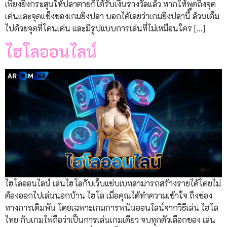
เพียงยิงกระสุนให้ปลาตายก็ได้รับเงินรางวัลแล้ว หากให้พูดถึงจุด
เด่นและจุดแข็งของเกมยิงปลา บอกได้เลยว่าเกมยิงปลานี้ ล้วนเต็ม
ไปด้วยจุดที่โดนเด่น และมีรูปแบบการเล่นที่ไม่เหมือนใคร […]
ไฮโลออนไลน์
ไฮโลออนไลน์ เล่นไฮโลกับเว็บแซ่บเบทสามารถสร้างรายได้โดยไม่
ต้องออกไปเล่นนอกบ้าน ไฮโล เมื่อคุณได้ทำความเข้าใจ ถึงช่อง
ทางการเดิมพัน โดยเฉพาะเกมการพนันออนไลน์จากวิธีเล่น ไฮโล
ไทย กับเกมไพ่ถือว่าเป็นการเล่นเกมเดียว จบทุกตัวเลือกของ เล่น