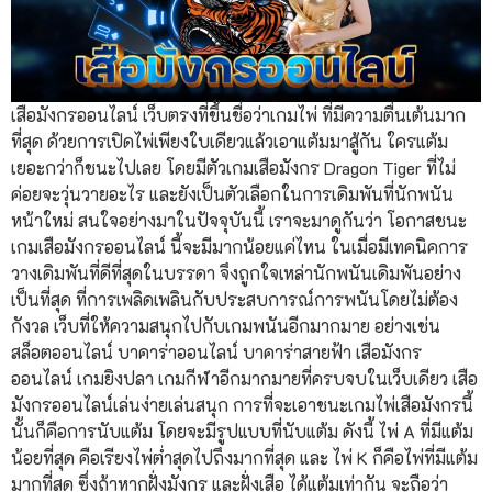
เสือมังกรออนไลน์ เว็บตรงที่ขึ้นชื่อว่าเกมไพ่ ที่มีความตื่นเต้นมาก
ที่สุด ด้วยการเปิดไพ่เพียงใบเดียวแล้วเอาแต้มมาสู้กัน ใครแต้ม
เยอะกว่าก็ชนะไปเลย โดยมีตัวเกมเสือมังกร Dragon Tiger ที่ไม่
ค่อยจะวุ่นวายอะไร และยังเป็นตัวเลือกในการเดิมพันที่นักพนัน
หน้าใหม่ สนใจอย่างมาในปัจจุบันนี้ เราจะมาดูกันว่า โอกาสชนะ
เกมเสือมังกรออนไลน์ นี้จะมีมากน้อยแค่ไหน ในเมื่อมีเทคนิคการ
วางเดิมพันที่ดีที่สุดในบรรดา จึงถูกใจเหล่านักพนันเดิมพันอย่าง
เป็นที่สุด ที่การเพลิดเพลินกับประสบการณ์การพนันโดยไม่ต้อง
กังวล เว็บที่ให้ความสนุกไปกับเกมพนันอีกมากมาย อย่างเช่น
สล็อตออนไลน์ บาคาร่าออนไลน์ บาคาร่าสายฟ้า เสือมังกร
ออนไลน์ เกมยิงปลา เกมกีฬาอีกมากมายที่ครบจบในเว็บเดียว เสือ
มังกรออนไลน์เล่นง่ายเล่นสนุก การที่จะเอาชนะเกมไพ่เสือมังกรนี้
นั้นก็คือการนับแต้ม โดยจะมีรูปแบบที่นับแต้ม ดังนี้ ไพ่ A ที่มีแต้ม
น้อยที่สุด คือเรียงไพ่ต่ำสุดไปถึงมากที่สุด และ ไพ่ K ก็คือไพ่ที่มีแต้ม
มากที่สุด ซึ่งถ้าหากฝั่งมังกร และฝั่งเสือ ได้แต้มเท่ากัน จะถือว่า