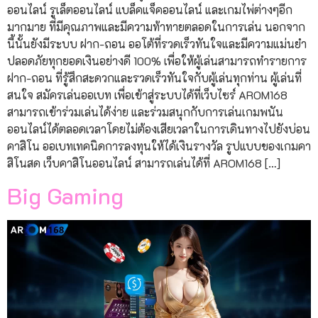
ออนไลน์ รูเล็ตออนไลน์ แบล็คแจ็คออนไลน์ และเกมไพ่ต่างๆอีก
มากมาย ที่มีคุณภาพและมีความท้าทายตลอดในการเล่น นอกจาก
นี้นั้นยังมีระบบ ฝาก-ถอน ออโต้ที่รวดเร็วทันใจและมีความแม่นยำ
ปลอดภัยทุกยอดเงินอย่างดี 100% เพื่อให้ผู้เล่นสามารถทำรายการ
ฝาก-ถอน ที่รู้สึกสะดวกและรวดเร็วทันใจกับผู้เล่นทุกท่าน ผู้เล่นที่
สนใจ สมัครเล่นออเบท เพื่อเข้าสู่ระบบได้ที่เว็บไซร์ AROM168
สามารถเข้าร่วมเล่นได้ง่าย และร่วมสนุกกับการเล่นเกมพนัน
ออนไลน์ได้ตลอดเวลาโดยไม่ต้องเสียเวลาในการเดินทางไปยังบ่อน
คาสิโน ออเบทเทคนิดการลงทุนให้ได้เงินรางวัล รูปแบบของเกมคา
สิโนสด เว็บคาสิโนออนไลน์ สามารถเล่นได้ที่ AROM168 […]
Big Gaming