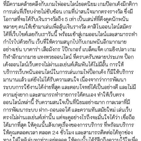
ที่มีความคล้ายคลึงกับเกมไพ่ออนไลน์ยอดนิยม เกมป๊อกเด้งมีกติกา
การเล่นที่เรียบง่ายไม่ซับซ้อน เกมที่น่าสนใจมากตรงรางวัล ซึ่งมี
โอกาสที่จะได้รับเงินรางวัลถึง 5 เท่า เป็นเสน่ห์ที่ดึงดูดนักพนัน
หลายๆ คนให้เข้ามาเล่นเพื่อลุ้นเงินรางวัล คาสิโนออนไลน์สมัคร
ได้ที่เว็บไซต์เลยกับเราวันนี้ พร้อมเข้าสู่เกมออนไลน์และสามารถทำ
กำไรไปด้วยกัน เว็บที่ให้ความสนุกไปกับเกมพนันอีกมากมาย
อย่างเช่น บาคาร่า เสือมังกร โป๊กเกอร์ แบล็คแจ็ค เกมยิงปลา เกม
กีฬาอีกมากมาย แทงหวยออนไลน์ ที่ครบครันหลายประเภท ป็อก
เด้งออนไลน์เว็บตรงไม่ผ่านเอเย่นต์เดิมพันได้ไม่มีอั้น การให้
บริการเว็บพนันออนไลน์ในการเล่นเกมไพ่ป็อกเด้ง ก็มีให้บริการ
มานานแล้ว แต่ยังไม่ได้รับความสนใจ เนื่องจากว่าการพัฒนา
ระบบการใช้งานได้ง่ายที่สุด และตอบโจทย์ได้เป็นอย่างดี และไม่มี
ความยุ่งยาก และสามารถทำรายการได้ตนเอง ทำให้เว็บตรง
ออนไลน์เหล่านี้ รับความสนใจเป็นที่นิยมอย่างมาก กาลเวลาที่มี
การพัฒนาระบบ ฝาก-ถอนออโต้ และความทันสมัยใหม่ เล่นเว็บ
ตรงไม่ผ่านเอเย่นต์เท่านั้น แต่จะดูอย่างไรถึงจะมั่นใจได้ว่า เชื่อถือ
ได้มากที่สุด ให้คุณนั้นสังเกตุเรื่องของการบริการ ที่พร้อมบริการ
ให้คุณตลอดเวลา ตลอด 24 ชั่วโมง และสามารถติดต่อได้ทุกช่อง
ทาง ใส่ใจผู้เล่นทุกท่านอยู่ตลอด ให้คุณนั้นได้รู้สึกถึงความใว้ใจเพื่อ