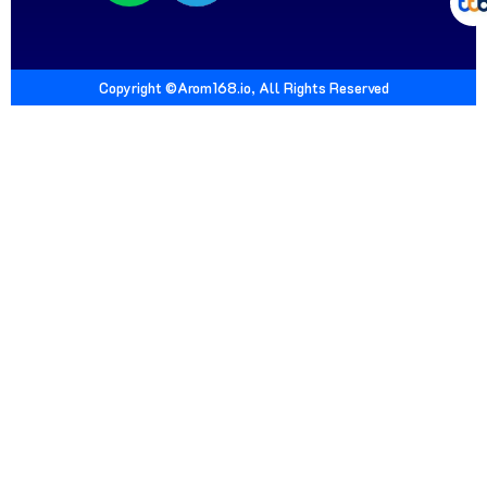
Copyright ©Arom168.io, All Rights Reserved