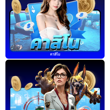
คาสิโน