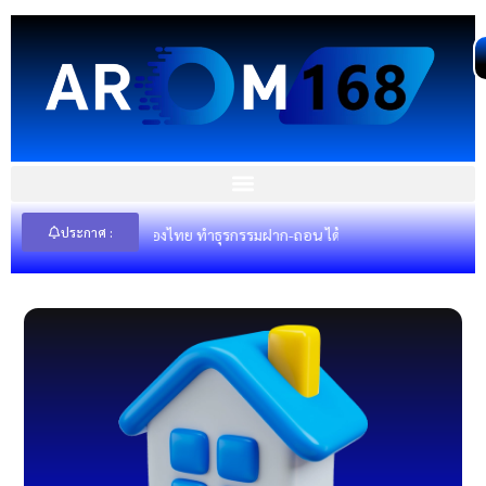
content
ประกาศ :
ทำธุรกรรมฝาก-ถอน ได้ตลอด 24 ชั่วโมง ผ่านระบบ AUTO ที่ทันสมัย ทุนน้อยเล่นได