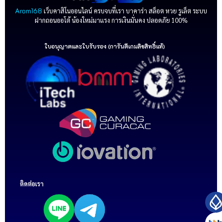
Arom168
เว็บคาสิโนออนไลน์ ครบจบที่เรา บาคาร่า สล็อต หวย รูเล็ต ระบบ
ฝากถอนออโต้ น้องใหม่มาแรง การเงินมั่นคง ปลอดภัย 100%
ใบอนุญาตและใบรับรอง (การันตีเกมลิขสิทธิ์แท้)
ติดต่อเรา