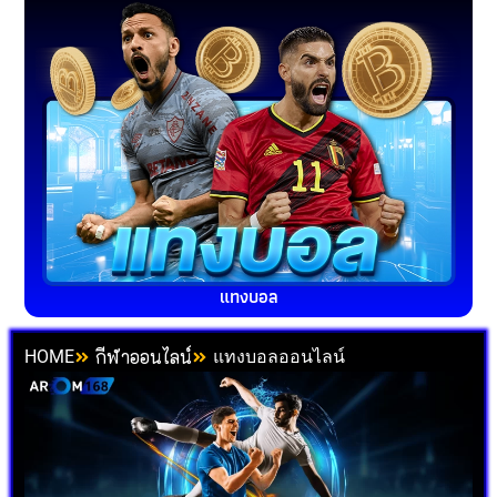
แทงบอล
กีฬาออนไลน์
HOME
แทงบอลออนไลน์