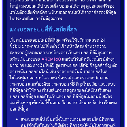
ใหญ่ แทงบอลสเต็ป บอลเต็ง บอลสดได้ง่ายๆ ดูบอลสดฟรีของ
เราไม่ต้องเสียค่าสมัคร พนันบอลออนไลน์ได้ราคาต่อรองดีที่สุด
ในประเทศไทย การันตีคุณภาพ
แทงบอลระบบที่ทันสมัยที่สุด
เว็บพนันบอลออนไลน์ที่ดีที่สุด พร้อมให้บริการตลอด 24
ชั่วโมง ฝาก-ถอน ไม่มีขั้นต่ำ มีเจ้าหน้าที่คอยอำนวยความ
สะดวกอยู่ตลอดเวลา หากต้องการเว็บแทงบอล ที่ดีมีคุณภาพ
AROM168
สมัครเว็บแทงบอล
เลยวันนี้รับสิทธิประโยชน์ต่างๆ
มากมาย และทางเว็บไซต์มี สูตรแทงบอล ได้เพิ่มข้อมูลสำคัญ ต่อ
การพนันบอลออนไลน์ เช่น ราคาบอลวันนี้ ราคาบอลไหล
ไฮไลท์ฟุตบอล บทวิเคราะห์ วิจารณ์ และทรรศนะก่อนเกม
ราคาบอล และเนื่องด้วย ราคาบอล ที่ดีที่สุดในเอเชีย และระบบ
ที่ดีทีสุด ทำให้ทาง เว็บไซต์แทงบอลถูกยกย่องให้เป็น เว็บแทง
บอลบอลดีที่สุด และเป็นเว็บแทงบอล ที่ดีที่สุดในตอนนี้ สมัคร
สมาชิกง่ายๆ เพียงไม่กี่ขั้นตอน ก็สามารถเป็นสมาชิกกับ เว็บแทง
บอลดีที่สุด
แทงบอลสเต็ป เป็นหนึ่งในการแทงบอลออนไลน์ที่หลาย
คนรู้จักกันเป็นอย่างดีทีเดียว ที่อาจจะใช้เงินในการแทงที่