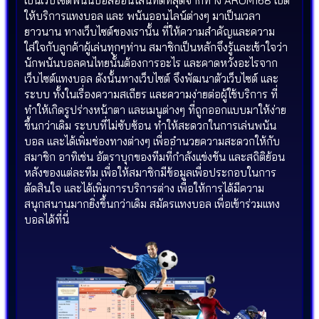
เป็นเว็บไซต์พนันบอลออนไลน์ที่ดีที่สุดจากทาง AROM168 เปิด
ให้บริการแทงบอล และ พนันออนไลน์ต่างๆ มาเป็นเวลา
ยาวนาน ทางเว็บไซต์ของเรานั้น ที่ให้ความสำคัญและความ
ใส่ใจกับลูกค้าผู้เล่นทุกๆท่าน สมาชิกเป็นหลักจึงรู้และเข้าใจว่า
นักพนันบอลคนไทยนั้นต้องการอะไร และคาดหวังอะไรจาก
เว็บไซต์แทงบอล ดังนั้นทางเว็บไซต์ จึงพัฒนาตัวเว็บไซต์ และ
ระบบ ทั้งในเรื่องความสเถียร และความง่ายต่อผู้ใช้บริการ ที่
ทำให้เกิดรูปร่างหน้าตา และเมนูต่างๆ ที่ถูกออกแบบมาให้ง่าย
ขึ้นกว่าเดิม ระบบที่ไม่ซับซ้อน ทำให้สะดวกในการเล่นพนัน
บอล และได้เพิ่มช่องทางต่างๆ เพื่ออำนวยความสะดวกให้กับ
สมาชิก อาทิเช่น อัตราบุกของทีมที่กำลังแข่งขัน และสถิติย้อน
หลังของแต่ละทีม เพื่อให้สมาชิกมีข้อมูลเพื่อประกอบในการ
ตัดสินใจ และได้เพิ่มการบริการต่าง เพื่อให้การได้มีความ
สนุกสนานมากยิ่งขึ้นกว่าเดิม สมัครแทงบอล เพื่อเข้าร่วมแทง
บอลได้ที่นี่