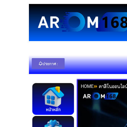
content
AROM168
คาสิโนออนไลน์
บา
ประกาศ :
คาสิโนออนไลน
HOME
หน้าหลัก