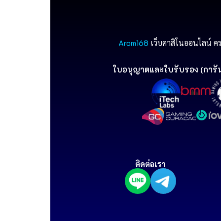
Arom168
เว็บคาสิโนออนไลน์ คร
ใบอนุญาตและใบรับรอง (การันตี
ติดต่อเรา