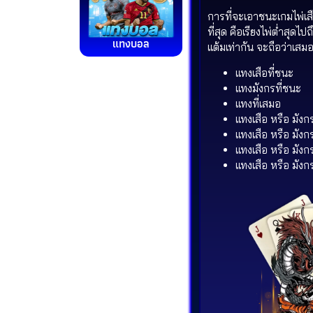
การที่จะเอาชนะเกมไพ่เสือม
ที่สุด คือเรียงไพ่ต่ำสุดไปถ
แทงบอล
แต้มเท่ากัน จะถือว่าเสม
แทงเสือที่ชนะ
แทงมังกรที่ชนะ
แทงที่เสมอ
แทงเสือ หรือ มังกร 
แทงเสือ หรือ มังกร 
แทงเสือ หรือ มังก
แทงเสือ หรือ มังก