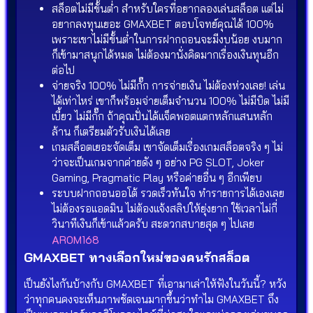
สล็อตไม่มีขั้นต่ำ สำหรับใครที่อยากลองเล่นสล็อต แต่ไม่
อยากลงทุนเยอะ GMAXBET ตอบโจทย์คุณได้ 100%
เพราะเขาไม่มีขั้นต่ำในการฝากถอนจะมีงบน้อย งบมาก
ก็เข้ามาสนุกได้หมด ไม่ต้องมานั่งคิดมากเรื่องเงินทุนอีก
ต่อไป
จ่ายจริง 100% ไม่มีกั๊ก การจ่ายเงิน ไม่ต้องห่วงเลย! เล่น
ได้เท่าไหร่ เขาก็พร้อมจ่ายเต็มจำนวน 100% ไม่มีบิด ไม่มี
เบี้ยว ไม่มีกั๊ก ถ้าคุณปั่นได้แจ็คพอตแตกหลักแสนหลัก
ล้าน ก็เตรียมตัวรับเงินได้เลย
เกมสล็อตเยอะจัดเต็ม เขาจัดเต็มเรื่องเกมสล็อตจริง ๆ ไม่
ว่าจะเป็นเกมจากค่ายดัง ๆ อย่าง PG SLOT, Joker
Gaming, Pragmatic Play หรือค่ายอื่น ๆ อีกเพียบ
ระบบฝากถอนออโต้ รวดเร็วทันใจ ทำรายการได้เองเลย
ไม่ต้องรอแอดมิน ไม่ต้องแจ้งสลิปให้ยุ่งยาก ใช้เวลาไม่กี่
วินาทีเงินก็เข้าแล้วครับ สะดวกสบายสุด ๆ ไปเลย
AROM168
GMAXBET ทางเลือกใหม่ของคนรักสล็อต
เป็นยังไงกันบ้างกับ GMAXBET ที่เอามาเล่าให้ฟังในวันนี้? หวัง
ว่าทุกคนคงจะเห็นภาพชัดเจนมากขึ้นว่าทำไม GMAXBET ถึง