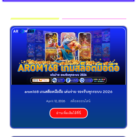
บทความยอดนิยม
arom168 เกมสล็อตมือถือ เล่นง่าย รองรับทุกระบบ 2026
April 12, 2026
สล็อตออนไลน์
อ่านเพิ่มเติมได้ที่นี่