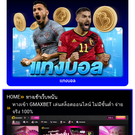
แทงบอล
ทางเข้าเว็บพนัน
HOME
ทางเข้า GMAXBET เล่นสล็อตออนไลน์ ไม่มีขั้นต่ำ จ่าย
จริง 100%